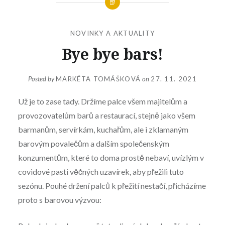
NOVINKY A AKTUALITY
Bye bye bars!
Posted by
MARKÉTA TOMÁŠKOVÁ
on
27. 11. 2021
Už je to zase tady. Držíme palce všem majitelům a
provozovatelům barů a restaurací, stejně jako všem
barmanům, servírkám, kuchařům, ale i zklamaným
barovým povalečům a dalším společenským
konzumentům, které to doma prostě nebaví, uvízlým v
covidové pasti věčných uzavírek, aby přežili tuto
sezónu. Pouhé držení palců k přežití nestačí, přicházíme
proto s barovou výzvou: