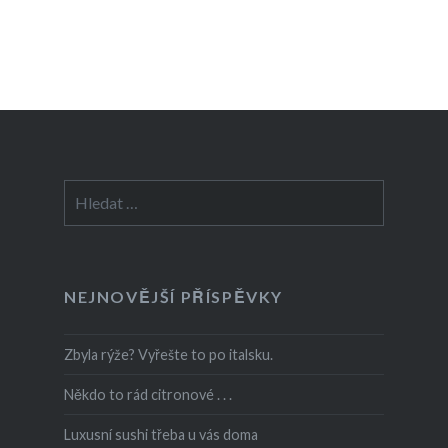
Vyhledávání
NEJNOVĚJŠÍ PŘÍSPĚVKY
Zbyla rýže? Vyřešte to po italsku.
Někdo to rád citronové . . .
Luxusní sushi třeba u vás doma