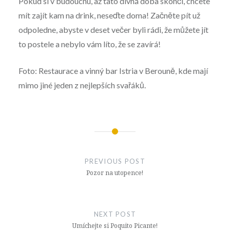
Pokud si v budoucnu, až tato divná doba skončí, chcete
mít zajít kam na drink, neseďte doma! Začněte pít už
odpoledne, abyste v deset večer byli rádi, že můžete jít
to postele a nebylo vám líto, že se zavírá!
Foto: Restaurace a vinný bar Istria v Berouně, kde mají
mimo jiné jeden z nejlepších svařáků.
Navigace
pro
PREVIOUS POST
příspěvek
Pozor na utopence!
NEXT POST
Umíchejte si Poquito Picante!